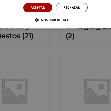
ACEPTAR
RECHAZAR
MOSTRAR DETALLES
aduras y
Charging B
uestos
(21)
(2)