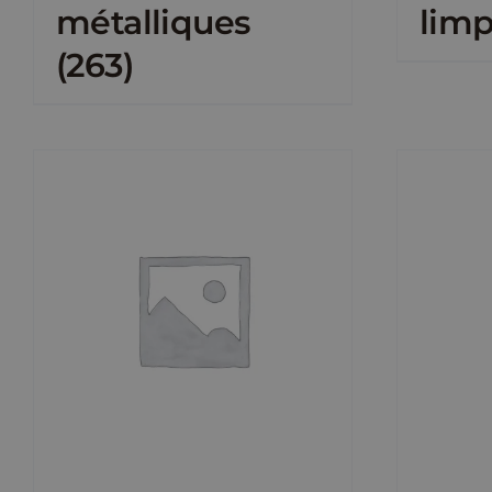
métalliques
lim
(263)