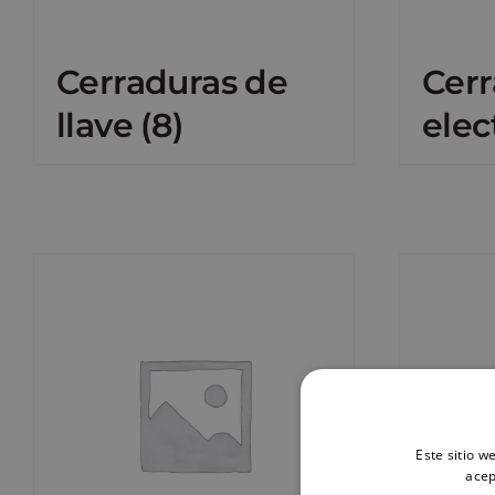
Cerraduras de
Cerr
llave
(8)
elec
Este sitio w
acep