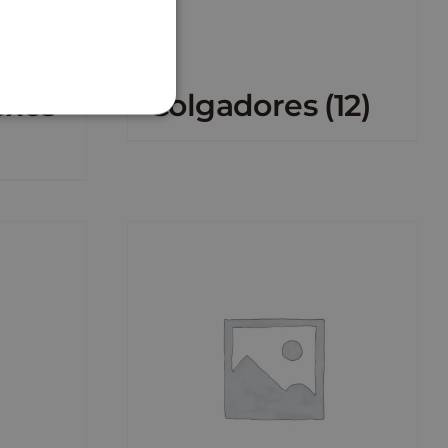
oxes
Colgadores
(12)