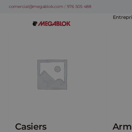
Skip
comercial@megablok.com
/
976 505 488
to
Entrepr
content
Casiers
Arm