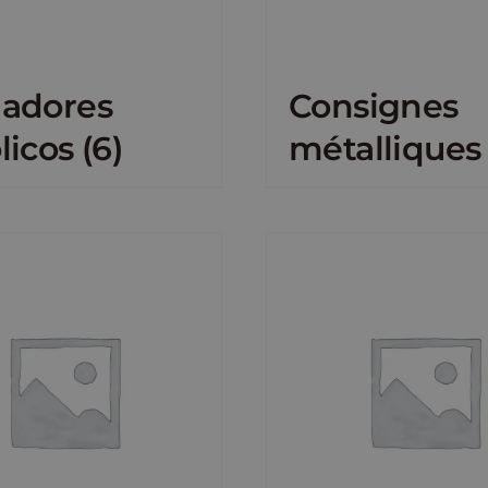
gadores
Consignes
licos
(6)
métallique