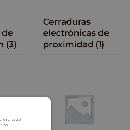
Cerraduras
 de
electrónicas de
ón
(3)
proximidad
(1)
io web, usted
ación