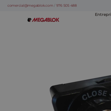
Skip
comercial@megablok.com
/
976 505 488
to
Entrepr
content