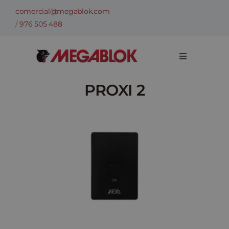
Skip
comercial@megablok.com
to
/
976 505 488
content
Toggle
Navigation
Entreprise
PROXI 2
Catégories
Exemples de réussites et succès
Secteurs
Informations techniques