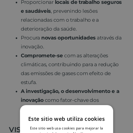
Proporcionar
locais de trabalho seguros
e saudáveis
, prevenindo lesões
relacionadas com o trabalho e a
deterioração da saúde.
Procura
novas oportunidades
através da
inovação.
Compromete-se
com as alterações
climáticas, contribuindo para a redução
das emissões de gases com efeito de
estufa.
A investigação, o desenvolvimento e a
inovação
como fator-chave dos
projectos.
Este sitio web utiliza cookies
VISÃO
Este sitio web usa cookies para mejorar la