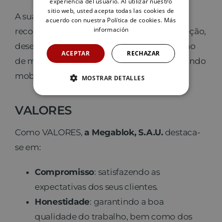
experiencia del usuario. Al utilizar nuestro
sitio web, usted acepta todas las cookies de
A sua
VISÃO
é tornar-se um inovador
acuerdo con nuestra Política de cookies.
Más
información
reconhecido internacionalmente na conceção,
desenvolvimento, fabrico e comercialização
ACEPTAR
RECHAZAR
de mobiliário para espaços públicos, incluindo
mobiliário com sistemas tecnológicos.
MOSTRAR DETALLES
VALORES
Como VALORES,
a Megablok, S.A.U.
destaca-
se em:
Compromisso
: satisfazendo as
expectativas dos seus clientes.
Honestidade
: garantindo a boa
qualidade do trabalho, bem como dos