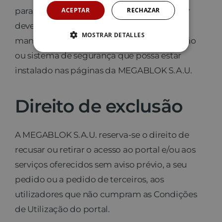
ACEPTAR
RECHAZAR
para seu uso pessoal e privado. O utilizador
deve abster-se de apagar, alterar, iludir ou
MOSTRAR DETALLES
manipular qualquer dispositivo de proteção
ou sistema de segurança que possa estar
instalado nas páginas da MEGABLOK S.A.U.
Direito de exclusão
A MEGABLOK S.A.U. reserva-se o direito de
recusar ou retirar o acesso ao portal e/ou aos
serviços oferecidos sem aviso prévio, a seu
pedido ou a pedido de terceiros, aos
utilizadores que não cumpram as Condições
de Utilização do portal.