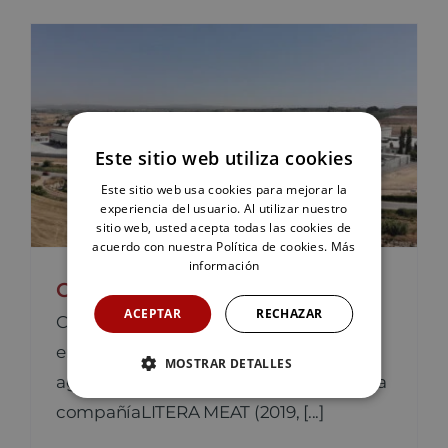
Este sitio web utiliza cookies
Este sitio web usa cookies para mejorar la
experiencia del usuario. Al utilizar nuestro
sitio web, usted acepta todas las cookies de
acuerdo con nuestra Política de cookies.
Más
información
Caso de sucesso: LITERA MEAT
ACEPTAR
RECHAZAR
Cómo cumplir con la normativa laboral
en el vestuario de una empresa
MOSTRAR DETALLES
agroalimentaria Breve descripción de la
compañíaLITERA MEAT (2019, [...]