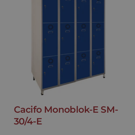
Cacifo Monoblok-E SM-
30/4-E