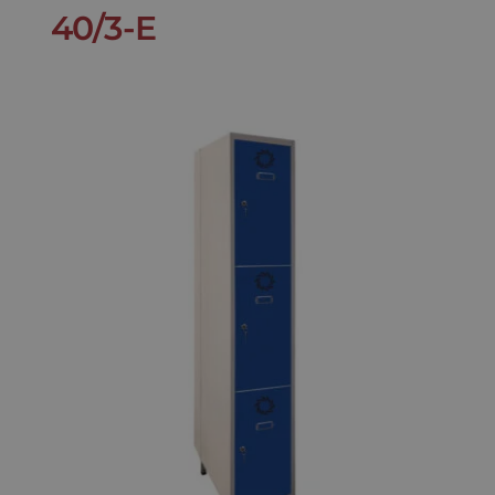
40/3-E