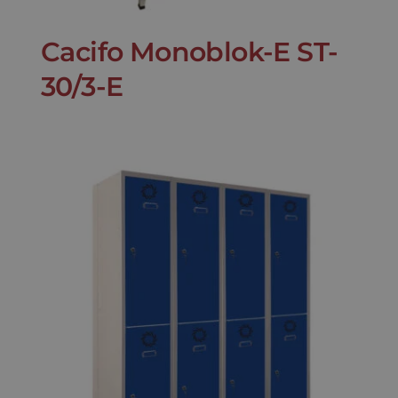
Cacifo Monoblok-E ST-
30/3-E