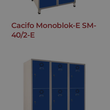
Cacifo Monoblok-E SM-
40/2-E