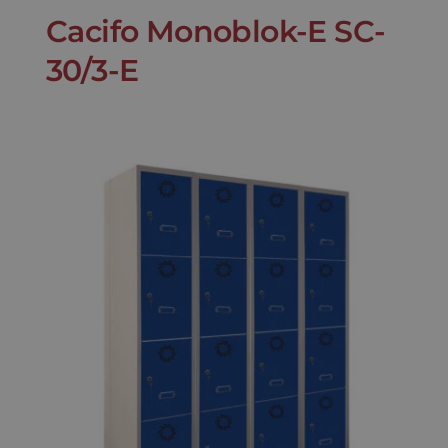
Cacifo Monoblok-E SC-
30/3-E