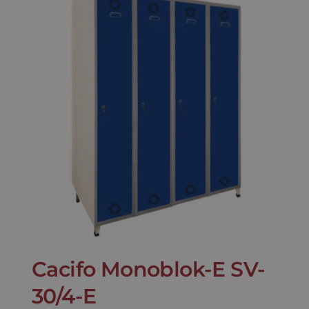
Cacifo Monoblok-E SV-
30/4-E