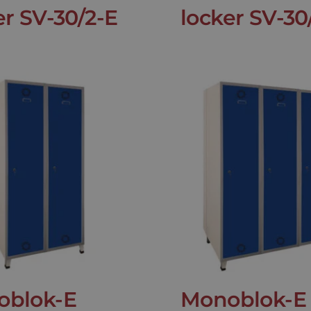
er SV-30/2-E
locker SV-30
oblok-E
Monoblok-E