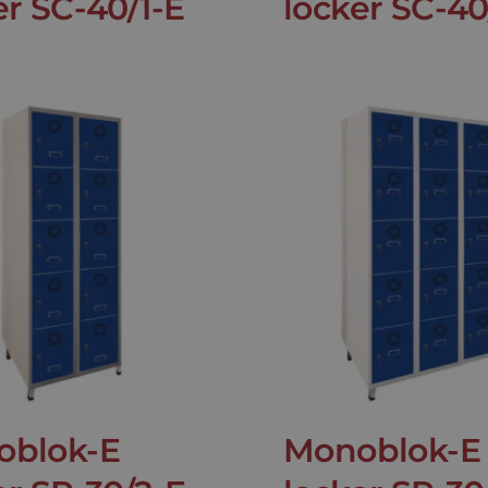
er SC-40/1-E
locker SC-40
oblok-E
Monoblok-E