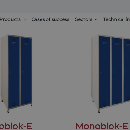
Products
Cases of success
Sectors
Technical i
oblok-E
Monoblok-E