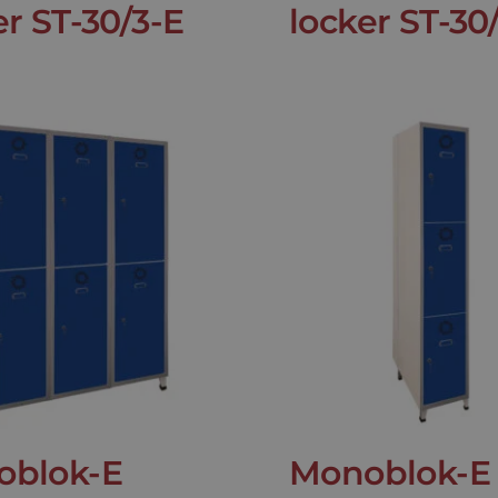
er ST-30/3-E
locker ST-30
oblok-E
Monoblok-E