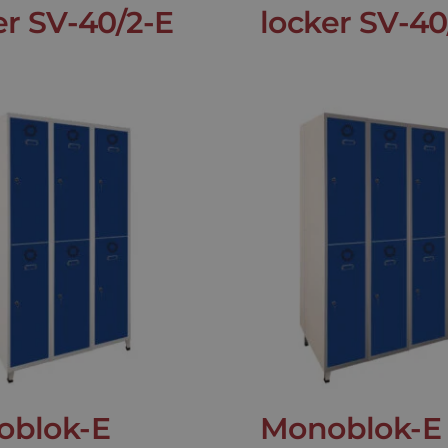
er SV-40/2-E
locker SV-40
oblok-E
Monoblok-E