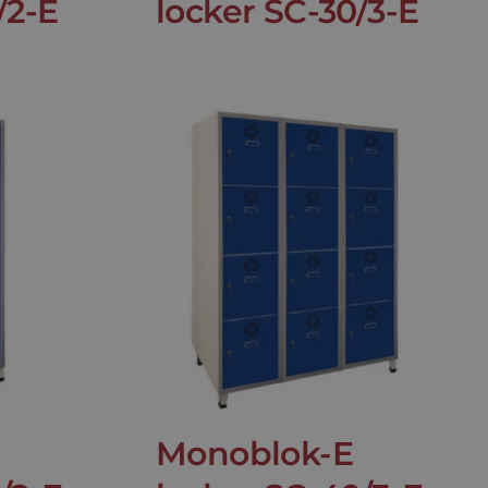
/2-E
locker SC-30/3-E
Monoblok-E