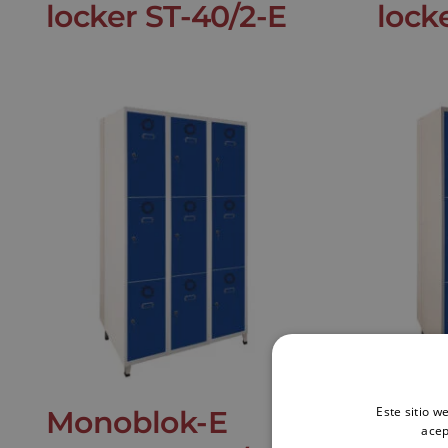
locker ST-40/2-E
lock
Este sitio w
Monoblok-E
Mon
acep