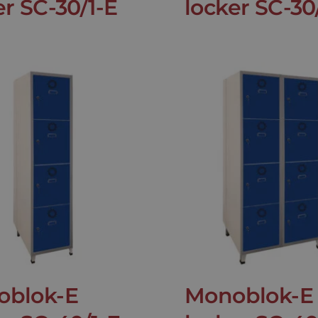
er SC-30/1-E
locker SC-30
oblok-E
Monoblok-E