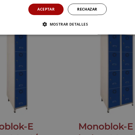
er SM-30/4-E
locker SM-40
ACEPTAR
RECHAZAR
MOSTRAR DETALLES
oblok-E
Monoblok-E