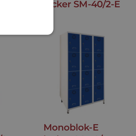
/1-E
locker SM-40/2-E
Monoblok-E