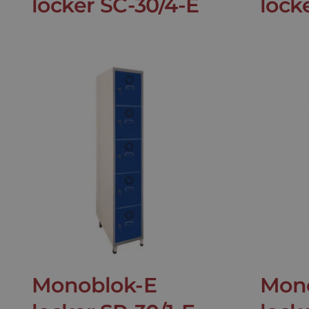
locker SC-30/4-E
lock
Monoblok-E
Mon