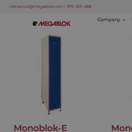
Skip
comercial@megablok.com
/
976 505 488
to
Company
content
Monoblok-E
Mon