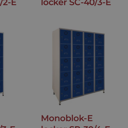
/2-E
locker SC-40/3-E
Monoblok-E