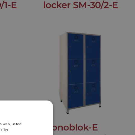
/1-E
locker SM-30/2-E
io web, usted
Monoblok-E
ación