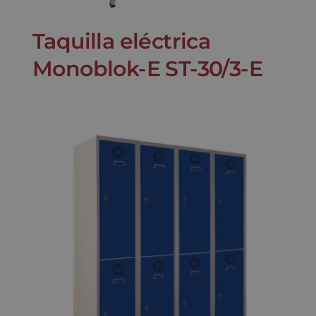
Taquilla eléctrica
Monoblok-E ST-30/3-E