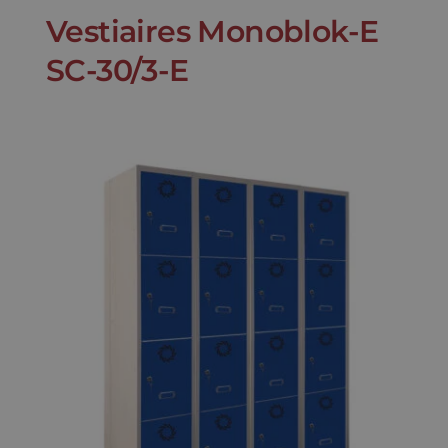
Vestiaires Monoblok-E
SC-30/3-E