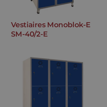
Vestiaires Monoblok-E
SM-40/2-E