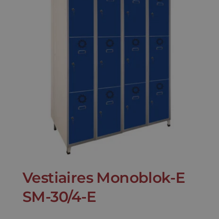
Vestiaires Monoblok-E
SM-30/4-E