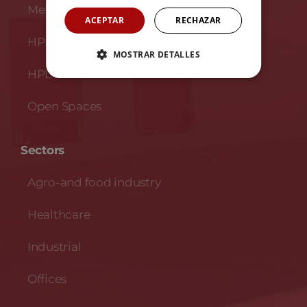
Melamine lockers
ACEPTAR
RECHAZAR
HPL lockers with profiles
MOSTRAR DETALLES
HPL lockers
Open Spaces
Sectors
Agro-and food industry
Healthcare
Industrial
Offices