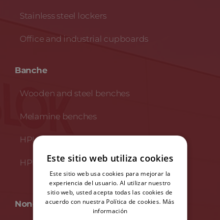
Stainless steel lockers
Office and industrial cupboards
Banche
Wooden and steel benches
Melamine benches
HPL benches
Este sitio web utiliza cookies
HPL and stainless steel benches
Este sitio web usa cookies para mejorar la
experiencia del usuario. Al utilizar nuestro
sitio web, usted acepta todas las cookies de
acuerdo con nuestra Política de cookies.
Más
Non-Metallic lockers
información