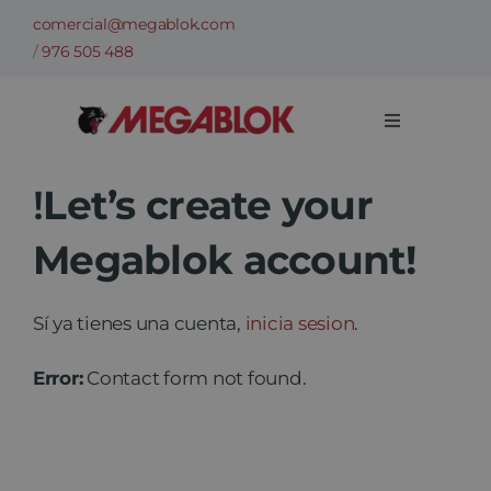
Skip
comercial@megablok.com
to
/
976 505 488
content
Toggle
Navigation
Company
!
Let’s create your
Megablok account!
Products
Cases of success
Sí ya tienes una cuenta,
inicia sesion
.
Error:
Contact form not found.
Sectors
Technical information