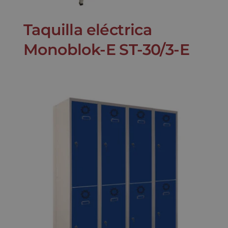
Taquilla eléctrica
Monoblok-E ST-30/3-E