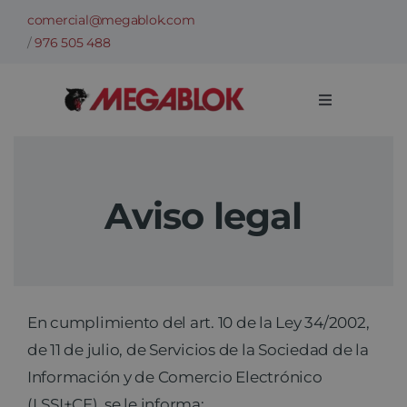
Saltar
comercial@megablok.com
al
/
976 505 488
contenido
Toggle
Navigation
Empresa
Aviso legal
Sectores
Casos de Éxito
En cumplimiento del art. 10 de la Ley 34/2002,
Categorías
de 11 de julio, de Servicios de la Sociedad de la
Información y de Comercio Electrónico
Información técnica
(LSSI+CE), se le informa: