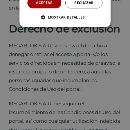
ACEPTAR
RECHAZAR
en las páginas de MEGABLOK S.A.U.
MOSTRAR DETALLES
Derecho de exclusión
MEGABLOK S.A.U. se reserva el derecho a
denegar o retirar el acceso a portal y/o los
servicios ofrecidos sin necesidad de preaviso, a
instancia propia o de un tercero, a aquellas
personas usuarias que incumplan las
Condiciones de Uso del portal.
MEGABLOK S.A.U. perseguirá el
incumplimiento de las Condiciones de Uso del
portal, así como cualquier utilización indebida
de su portal ejerciendo todas las acciones