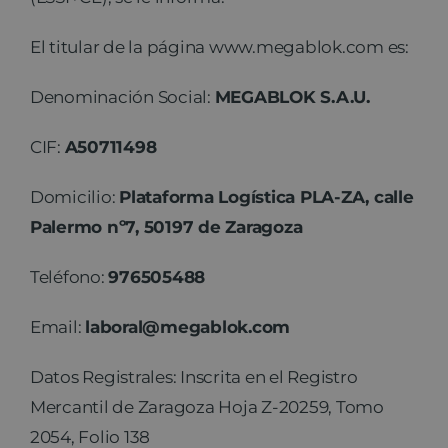
Noticias
El titular de la página www.megablok.com es:
Denominación Social:
MEGABLOK S.A.U.
Contacto
CIF:
A50711498
Domicilio:
Plataforma Logística PLA-ZA, calle
Palermo nº7, 50197 de Zaragoza
Teléfono:
976505488
Email:
laboral@megablok.com
Datos Registrales: Inscrita en el Registro
Mercantil de Zaragoza Hoja Z-20259, Tomo
2054, Folio 138