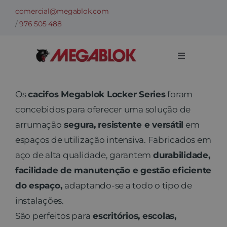
Skip
comercial@megablok.com
to
/
976 505 488
content
Toggle
Navigation
Empresa
Os
cacifos Megablok Locker Series
foram
concebidos para oferecer uma solução de
Categorias
arrumação
segura, resistente e versátil
em
espaços de utilização intensiva. Fabricados em
Casos de sucesso
aço de alta qualidade, garantem
durabilidade,
facilidade de manutenção e gestão eficiente
Setores
do espaço,
adaptando-se a todo o tipo de
instalações.
São perfeitos para
escritórios, escolas,
Informações técnicas