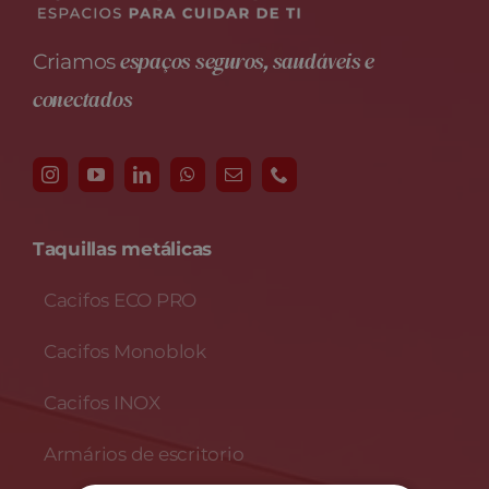
espaços seguros, saudáveis e
Criamos
conectados
Taquillas metálicas
Cacifos ECO PRO
Cacifos Monoblok
Cacifos INOX
Armários de escritorio