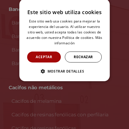
Bancos
Este sitio web utiliza cookies
Este sitio web usa cookies para mejorar la
Bancos em madeira
experiencia del usuario. Al utilizar nuestro
sitio web, usted acepta todas las cookies de
Bancos em melamina
acuerdo con nuestra Política de cookies.
Más
información
Bancos en fenólico
ACEPTAR
RECHAZAR
Bancos en fenólico e INOX
MOSTRAR DETALLES
Cacifos não metálicos
Cacifos de melamina
Cacifos de resinas fenólicas con perfilaria
Cacifos de resinas fenólicas