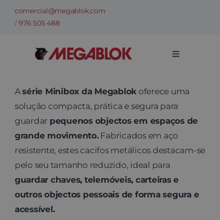
Skip
comercial@megablok.com
to
/
976 505 488
content
Toggle
Navigation
Empresa
A
série Minibox da Megablok
oferece uma
solução compacta, prática e segura para
Categorias
guardar
pequenos objectos em espaços de
grande movimento.
Fabricados em aço
Casos de sucesso
resistente, estes cacifos metálicos destacam-se
pelo seu tamanho reduzido, ideal para
Setores
guardar chaves, telemóveis, carteiras e
outros objectos pessoais de forma segura e
acessível.
Informações técnicas