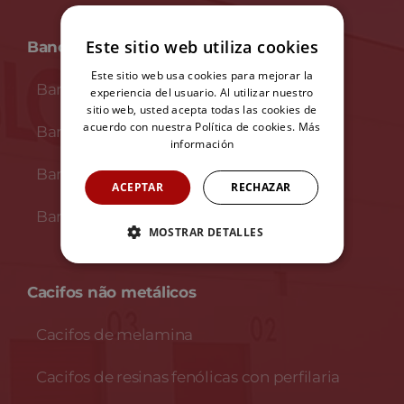
Este sitio web utiliza cookies
Bancos
Este sitio web usa cookies para mejorar la
Bancos em madeira
experiencia del usuario. Al utilizar nuestro
sitio web, usted acepta todas las cookies de
acuerdo con nuestra Política de cookies.
Más
Bancos em melamina
información
Bancos en fenólico
ACEPTAR
RECHAZAR
Bancos en fenólico e INOX
MOSTRAR DETALLES
Cacifos não metálicos
Cacifos de melamina
Cacifos de resinas fenólicas con perfilaria