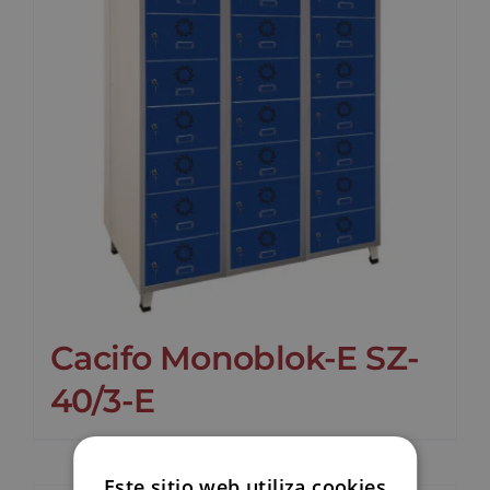
Cacifo Monoblok-E SZ-
40/3-E
Este sitio web utiliza cookies