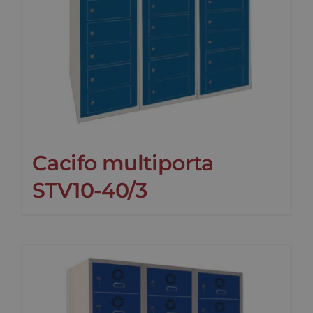
Cacifo multiporta
STV10-40/3