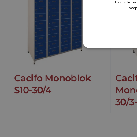
Este sitio w
acep
Cacifo Monoblok
Caci
S10-30/4
Mono
30/3