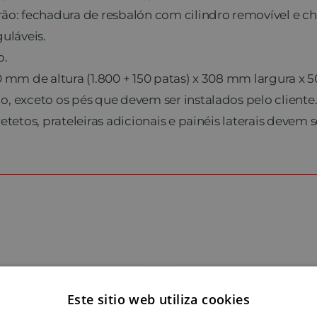
ão: fechadura de resbalón com cilindro removível e ch
uláveis.
o.
 mm de altura (1.800 + 150 patas) x 308 mm largura x
 exceto os pés que devem ser instalados pelo cliente
tetos, prateleiras adicionais e painéis laterais devem s
Este sitio web utiliza cookies