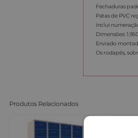
Fechaduras padr
Patas de PVC reg
Inclui numeraçã
Dimensões: 1.950
Enviado montado,
Os rodapés, sobre
Produtos Relacionados