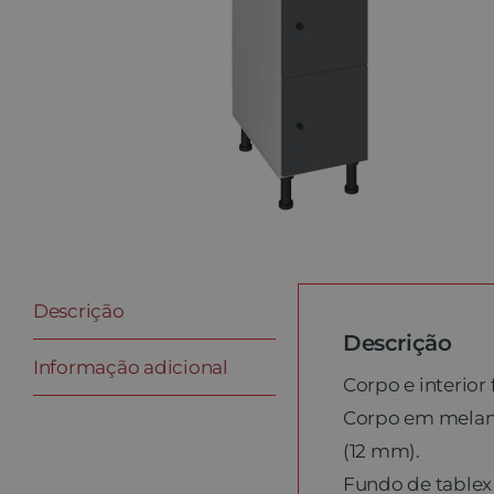
Descrição
Descrição
Informação adicional
Corpo e interio
Corpo em melami
(12 mm).
Fundo de tablex