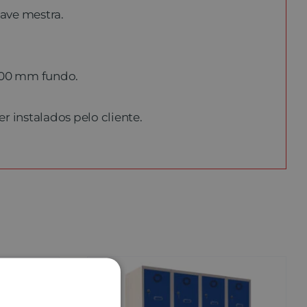
ave mestra.
 500 mm fundo.
.
er instalados pelo cliente.