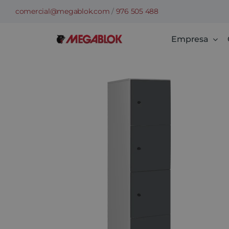
Skip
comercial@megablok.com
/
976 505 488
to
content
Empresa