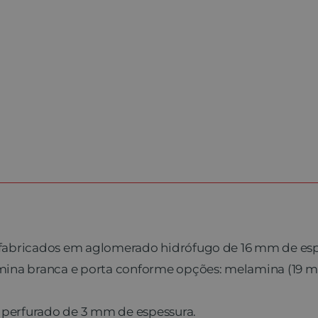
r fabricados em aglomerado hidrófugo de 16 mm de esp
na branca e porta conforme opções: melamina (19 mm
 perfurado de 3 mm de espessura.