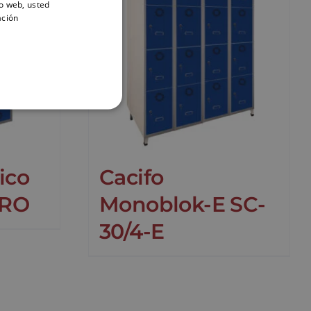
io web, usted
ación
ico
Cacifo
PRO
Monoblok-E SC-
30/4-E