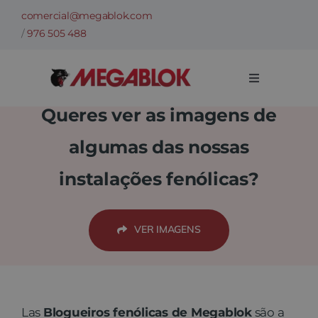
Skip
comercial@megablok.com
to
/
976 505 488
content
Toggle
Navigation
Queres ver as imagens de
Empresa
algumas das nossas
Categorias
instalações fenólicas?
Casos de sucesso
VER IMAGENS
Setores
Informações técnicas
Las
Blogueiros fenólicas de Megablok
são a