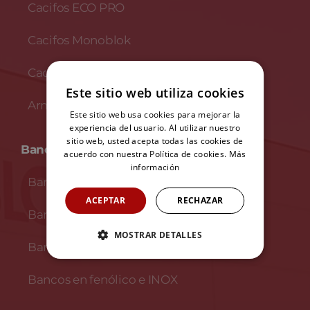
Cacifos ECO PRO
Cacifos Monoblok
Cacifos INOX
Este sitio web utiliza cookies
Armários de escritorio
Este sitio web usa cookies para mejorar la
experiencia del usuario. Al utilizar nuestro
sitio web, usted acepta todas las cookies de
Bancos
acuerdo con nuestra Política de cookies.
Más
información
Bancos em madeira
ACEPTAR
RECHAZAR
Bancos em melamina
MOSTRAR DETALLES
Bancos en fenólico
Bancos en fenólico e INOX