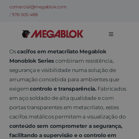
Skip
comercial@megablok.com
to
/
976 505 488
content
Toggle
Navigation
Empresa
Os
cacifos em metacrilato Megablok
Monoblok Series
combinam resistência,
segurança e visibilidade numa solução de
Categorias
arrumação concebida para ambientes que
exigem
controlo e transparência.
Fabricados
Casos de sucesso
em aço soldado de alta qualidade e com
portas transparentes em metacrilato, estes
Setores
cacifos metálicos permitem a visualização do
conteúdo sem comprometer a segurança,
Informações técnicas
facilitando a supervisão e o controlo em