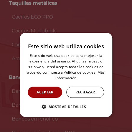
Taquillas metálicas
Cacifos ECO PRO
Cacifos Monoblok
Cacifos INOX
Este sitio web utiliza cookies
Este sitio web usa cookies para mejorar la
Armários de escritorio
experiencia del usuario. Al utilizar nuestro
sitio web, usted acepta todas las cookies de
acuerdo con nuestra Política de cookies.
Más
Bancos
información
Bancos em madeira
ACEPTAR
RECHAZAR
Bancos em melamina
MOSTRAR DETALLES
Bancos en fenólico