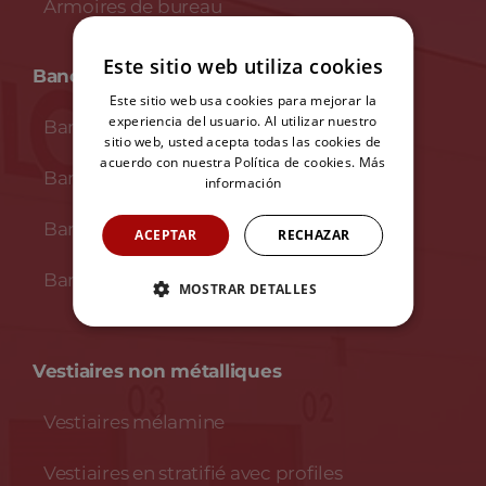
Armoires de bureau
Este sitio web utiliza cookies
Bancs
Este sitio web usa cookies para mejorar la
experiencia del usuario. Al utilizar nuestro
Bancs en bois et acier
sitio web, usted acepta todas las cookies de
acuerdo con nuestra Política de cookies.
Más
Bancs en mélamine
información
Bancs en stratifié
ACEPTAR
RECHAZAR
Bancs en stratifié et INOX
MOSTRAR DETALLES
Vestiaires non métalliques
Vestiaires mélamine
Vestiaires en stratifié avec profiles