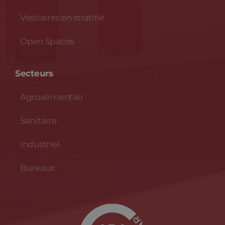
Vestiaires en stratifié
Open Spaces
Secteurs
Agroalimentair
Sanitaire
Industriel
Bureaux