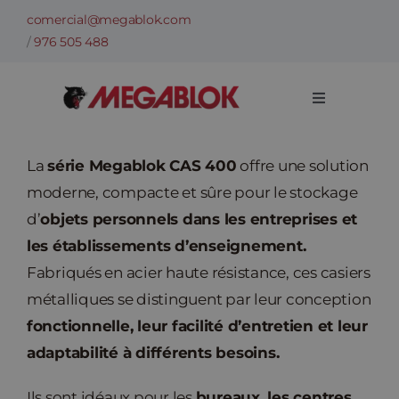
Skip
comercial@megablok.com
to
/
976 505 488
content
Toggle
Navigation
Entreprise
La
série Megablok CAS 400
offre une solution
moderne, compacte et sûre pour le stockage
Catégories
d’
objets personnels dans les entreprises et
les établissements d’enseignement.
Exemples de réussites et succès
Fabriqués en acier haute résistance, ces casiers
métalliques se distinguent par leur conception
Secteurs
fonctionnelle, leur facilité d’entretien et leur
adaptabilité à différents besoins.
Informations techniques
Ils sont idéaux pour les
bureaux, les centres