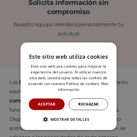
Solicita información sin
compromiso
Nuestro equipo atenderá personalmente tu
solicitud
CONTACTAR CON MEGABLOK
Este sitio web utiliza cookies
Este sitio web usa cookies para mejorar la
experiencia del usuario. Al utilizar nuestro
sitio web, usted acepta todas las cookies de
Los
bancos de Megablok
son el complemento
acuerdo con nuestra Política de cookies.
Más
información
esencial para
equipar vestuarios y zonas
comunes,
ofreciendo comodidad, orden y
ACEPTAR
RECHAZAR
funcionalidad en todo tipo de instalaciones.
Disponibles en múltiples materiales —como
MOSTRAR DETALLES
acero, madera, melamina, fenólico o PVC—, se