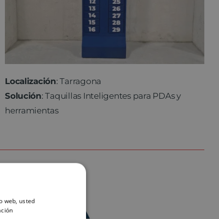
Localización
: Tarragona
Solución
: Taquillas Inteligentes para PDAs y
herramientas
io web, usted
ación