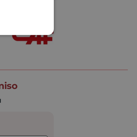
miso
d