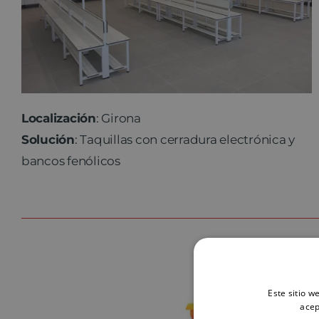
Localización
: Girona
Solución
: Taquillas con cerradura electrónica y
bancos fenólicos
Este sitio w
acep