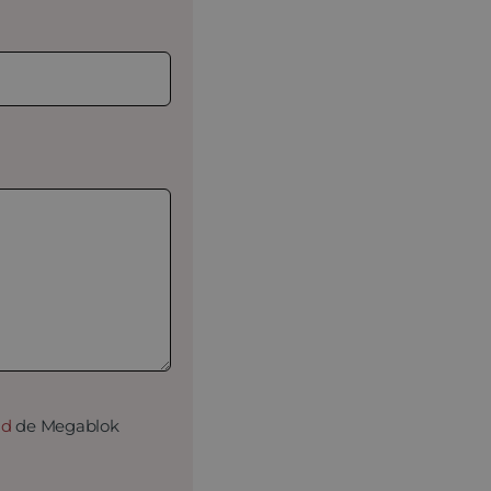
ad
de Megablok