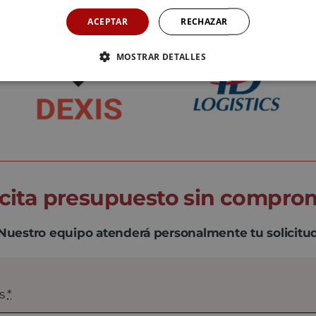
ACEPTAR
RECHAZAR
MOSTRAR DETALLES
icita presupuesto sin compro
Nuestro equipo atenderá personalmente tu solicitu
os
*