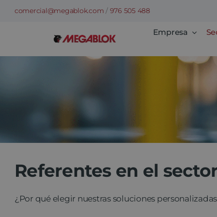
Saltar
comercial@megablok.com
/
976 505 488
al
Empresa
Se
contenido
Referentes en el sector
¿Por qué elegir nuestras soluciones personalizadas 