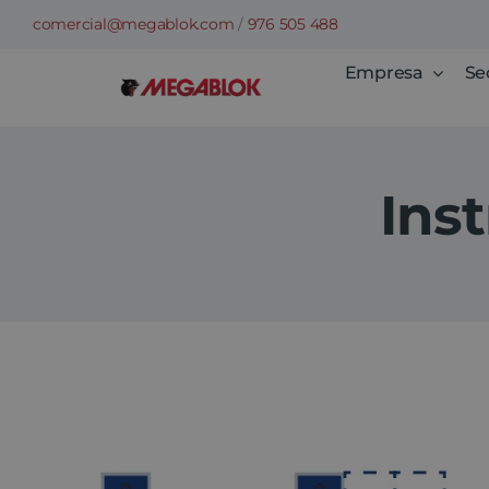
Saltar
comercial@megablok.com
/
976 505 488
al
Empresa
Se
contenido
Ins