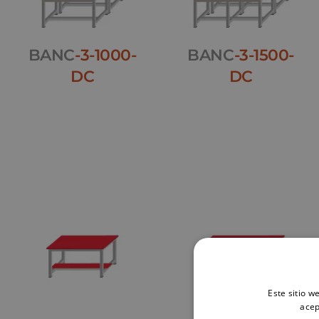
BANC
-3-1000-
BANC
-3-1500-
DC
DC
Este sitio w
acep