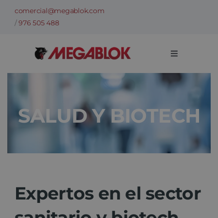
Saltar
comercial@megablok.com
al
/
976 505 488
contenido
Toggle
Navigation
Empresa
SALUD Y BIOTECH
Sectores
Casos de Éxito
Categorías
Expertos en el sector
Información técnica
sanitario y biotech