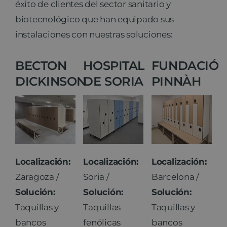
éxito de clientes del sector sanitario y
biotecnológico que han equipado sus
instalaciones con nuestras soluciones:
BECTON
HOSPITAL
FUNDACIÓ
DICKINSON
DE SORIA
PINNÀH
Localización:
Localización:
Localización:
Zaragoza /
Soria /
Barcelona /
Solución:
Solución:
Solución:
Taquillas y
Taquillas
Taquillas y
bancos
fenólicas
bancos