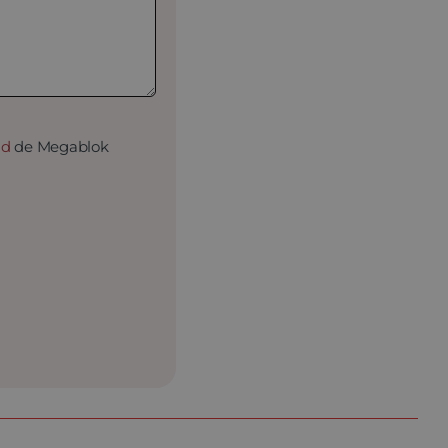
ad
de Megablok