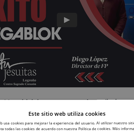
las Megablok la ponen a prueba a diario nue
go López, director de Formación Profesional Jesuitas
Este sitio web utiliza cookies
eb usa cookies para mejorar la experiencia del usuario. Al utilizar nuestro sit
ta todas las cookies de acuerdo con nuestra Política de cookies.
Más inform