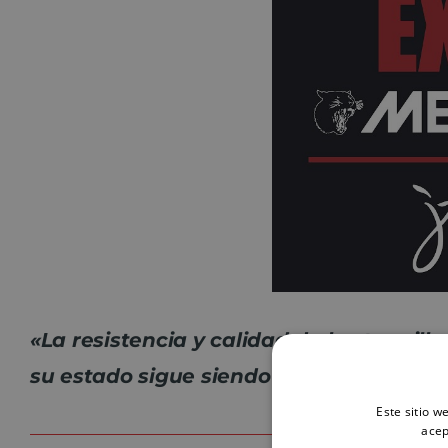
«La resistencia y calidad de las taquil
su estado sigue siendo inmejorable»
Die
Este sitio w
acep