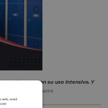
stros alumnos con su uso intensivo. Y
 Logroño (Sagrado Corazón)
io web, usted
ación