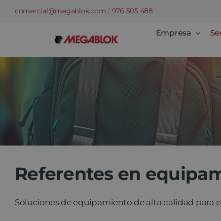
Saltar
comercial@megablok.com
/
976 505 488
al
Empresa
Se
contenido
Referentes en equipam
Soluciones de equipamiento de alta calidad para e