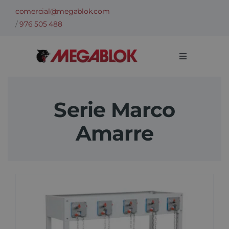
Saltar
comercial@megablok.com
al
/
976 505 488
contenido
Toggle
Navigation
Empresa
Serie Marco
Sectores
Amarre
Casos de Éxito
Categorías
Información técnica