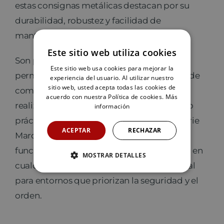
estas consignas metálicas destacan por su
durabilidad, robustez y facilidad de
mantenimiento.
Este sitio web utiliza cookies
Son perfectas para
supermercados
,
Este sitio web usa cookies para mejorar la
permitiendo a los usuarios guardar carros de
experiencia del usuario. Al utilizar nuestro
sitio web, usted acepta todas las cookies de
compra de valor de forma segura mientras
acuerdo con nuestra Política de cookies.
Más
realizan sus actividades. Gracias a su diseño
información
práctico y personalizable, las consignas Serie
ACEPTAR
RECHAZAR
Marco Amarre de Megablok aportan
funcionalidad, organización y tranquilidad en
MOSTRAR DETALLES
cualquier instalación, siendo la opción ideal
para entornos que priorizan la seguridad y el
orden.