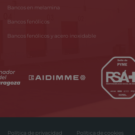
Bancos en melamina
Bancos fenólicos
Bancos fenólicos y acero inoxidable
Política de privacidad
Política de cookies