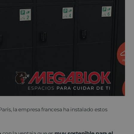
arís, la empresa francesa ha instalado estos
o
con la ventaja que es
muy sostenible para el