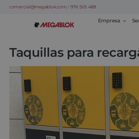
Saltar
comercial@megablok.com
/
976 505 488
al
Empresa
Se
contenido
Taquillas para recarg
Ver
imagen
más
grande