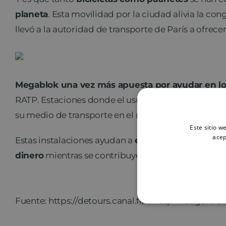
planeta
. Esta movilidad por la ciudad alivia la c
llevó a la autoridad de transporte de París a ofrecer
Megablok una vez más apuesta por ayudar en lo
RATP. Estaciones donde el usuario lo único que tie
su medio de transporte en el rack correspondiente
Este sitio w
acep
Estas instalaciones ayudan a
eliminar tráfico
excesi
dinero
mientras se contribuye al medio ambiente.
Fuente: https://detours.canal.fr/la-ratp-inaugure-s