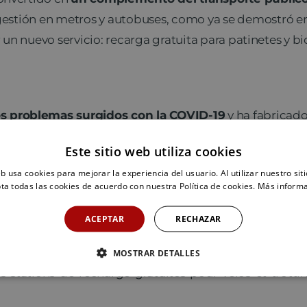
ongestión en metros y autobuses, como ya se demostró 
 un nuevo servicio: recarga gratuita para patinetes y bic
s problemas surgidos con la COVID-19
y ha fabricado
ne que hacer es escanear un código QR a la llegada de 
Este sitio web utiliza cookies
.
eb usa cookies para mejorar la experiencia del usuario. Al utilizar nuestro sit
ta todas las cookies de acuerdo con nuestra Política de cookies.
Más inform
vo dentro de la ciudad,
evitar aglomeraciones
dentro
ACEPTAR
RECHAZAR
MOSTRAR DETALLES
es-stations-de-recharge-gratuites-pour-velos-et-trottin