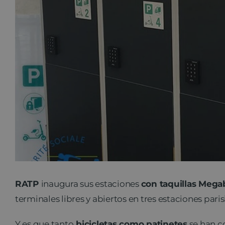
RATP
inaugura sus estaciones
con taquillas Mega
terminales libres y abiertos en tres estaciones pari
Y es que tanto
bicicletas como patinetes
se han c