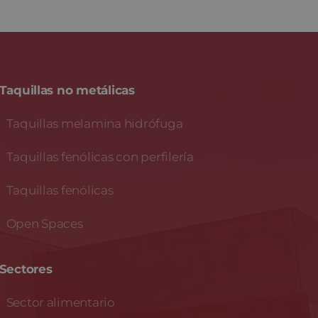
Taquillas no metálicas
Taquillas melamina hidrófuga
Taquillas fenólicas con perfilería
Taquillas fenólicas
Open Spaces
Sectores
Sector alimentario