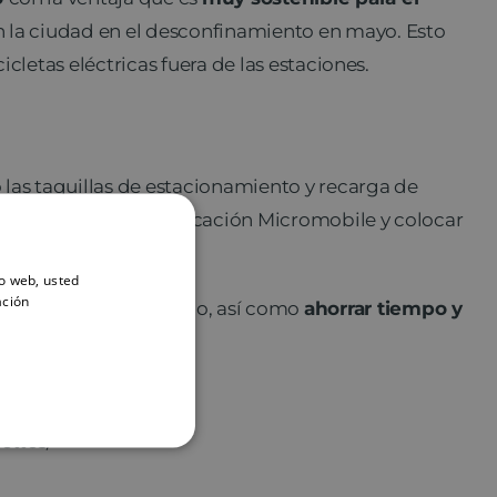
en la ciudad en el desconfinamiento en mayo. Esto
icletas eléctricas fuera de las estaciones.
 las taquillas de estacionamiento y recarga de
la estación con la aplicación Micromobile y colocar
io web, usted
ación
 del transporte público, así como
ahorrar tiempo y
ettes/