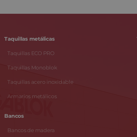
Taquillas metálicas
Taquillas ECO PRO
Taquillas Monoblok
Taquillas acero inoxidable
Armarios metálicos
Bancos
Bancos de madera