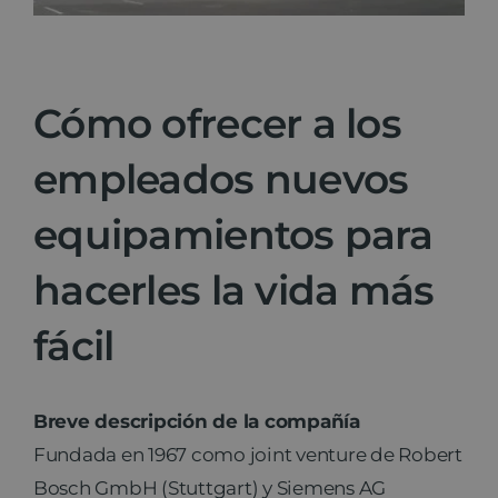
Noticias
Cómo ofrecer a los
Contacto
empleados nuevos
equipamientos para
hacerles la vida más
fácil
Breve descripción de la compañía
Fundada en 1967 como joint venture de Robert
Bosch GmbH (Stuttgart) y Siemens AG