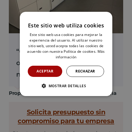
Este sitio web utiliza cookies
Este sitio web usa cookies para mejorar la
experiencia del usuario. Al utilizar nuestro
sitio web, usted acepta todas las cookies de
“Con Megablok hemos
acuerdo con nuestra Política de cookies.
Más
información
optimizado la utilización de
ACEPTAR
RECHAZAR
nuestras consignas”
MOSTRAR DETALLES
Propiedad BSH Electrodomésticos España
Solicita presupuesto sin
compromiso para tu empresa