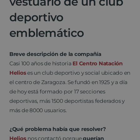
vestuario de un club
deportivo
Noticias
emblemático
Contacto
Breve descripción de la compañía
Casi 100 años de historia
El Centro Natación
Helios
es un club deportivo y social ubicado en
el centro de Zaragoza. Se fundó en 1925 y a día
de hoy está formado por 17 secciones
deportivas, más 1500 deportistas federados y
más de 8000 usuarios.
¿Qué problema había que resolver?
Helios
nos contactó porque
querían