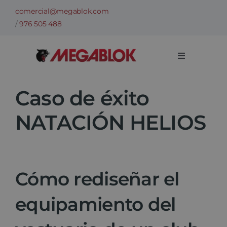
Saltar
comercial@megablok.com
al
/
976 505 488
contenido
Toggle
Navigation
Empresa
Caso de éxito
NATACIÓN HELIOS
Sectores
Casos de Éxito
Cómo rediseñar el
Categorías
equipamiento del
Información técnica