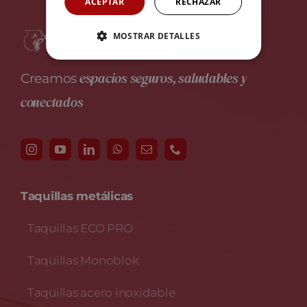
ACEPTAR
RECHAZAR
MOSTRAR DETALLES
espacios seguros, saludables y
Creamos
conectados
Taquillas metálicas
Taquillas ECO PRO
Taquillas Monoblok
Taquillas acero inoxidable