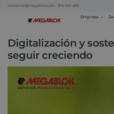
Saltar
comercial@megablok.com
/
976 505 488
al
Empresa
Se
contenido
Digitalización y sost
seguir creciendo
Ver
imagen
más
grande