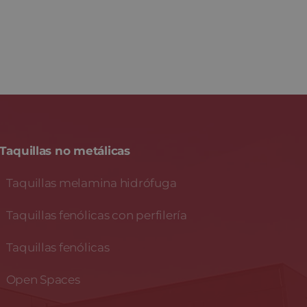
Taquillas no metálicas
Taquillas melamina hidrófuga
Taquillas fenólicas con perfilería
Taquillas fenólicas
Open Spaces