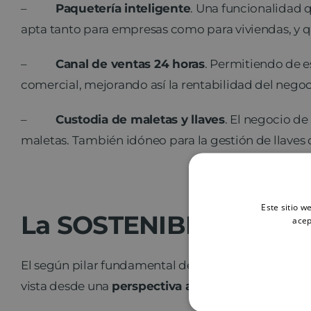
–
Paquetería inteligente
. Una funcionalidad 
apta tanto para empresas como para viviendas, y qu
–
Canal de ventas 24 horas
. Permitiendo de e
comercial, mejorando así la rentabilidad del neg
–
Custodia de maletas y llaves
. El negocio de
maletas. También idóneo para la gestión de llaves 
Este sitio w
La SOSTENIBILIDAD e
acep
El según pilar fundamental de la estrategia de cr
vista desde una
perspectiva amplia que atiende a 