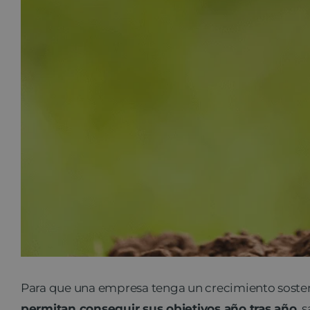
Para que una empresa tenga un crecimiento sosteni
permitan conseguir sus objetivos año tras año
, 