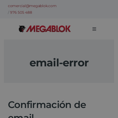
Saltar
comercial@megablok.com
al
/
976 505 488
contenido
Toggle
Navigation
Empresa
email-error
Sectores
Casos de Éxito
Categorías
Confirmación de
Información técnica
email