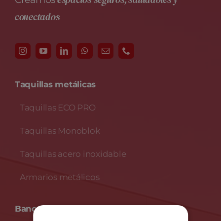
espacios seguros, saludables y
conectados
Taquillas metálicas
Taquillas ECO PRO
Taquillas Monoblok
Taquillas acero inoxidable
Armarios metálicos
Bancos