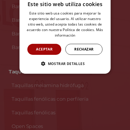
Este sitio web utiliza cookies
Bancos de madera
Este sitio web usa cookies para mejorar la
experiencia del usuario. Al utilizar nuestro
Bancos en melamina
sitio web, usted acepta todas las cookies de
acuerdo con nuestra Política de cookies.
Más
Bancos fenólicos
información
Bancos fenólicos y acero inoxidable
ACEPTAR
RECHAZAR
MOSTRAR DETALLES
Taquillas no metálicas
Taquillas melamina hidrófuga
Taquillas fenólicas con perfilería
Taquillas fenólicas
Open Spaces