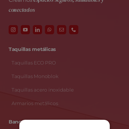
espacios seguros, saludables y
conectados
Taquillas metálicas
Taquillas ECO PRO
Taquillas Monoblok
Taquillas acero inoxidable
Armarios metálicos
Bancos