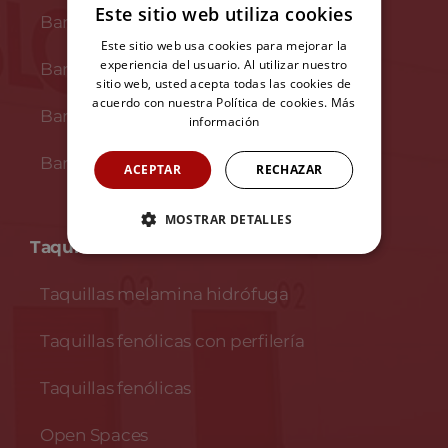
Este sitio web utiliza cookies
Bancos de madera
Este sitio web usa cookies para mejorar la
experiencia del usuario. Al utilizar nuestro
Bancos en melamina
sitio web, usted acepta todas las cookies de
acuerdo con nuestra Política de cookies.
Más
Bancos fenólicos
información
Bancos fenólicos y acero inoxidable
ACEPTAR
RECHAZAR
MOSTRAR DETALLES
Taquillas no metálicas
Taquillas melamina hidrófuga
Taquillas fenólicas con perfilería
Taquillas fenólicas
Open Spaces