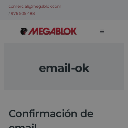
Saltar
comercial@megablok.com
al
/
976 505 488
contenido
Toggle
Navigation
Empresa
email-ok
Sectores
Casos de Éxito
Categorías
Confirmación de
Información técnica
email