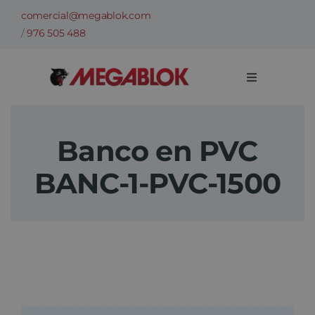
Saltar
comercial@megablok.com
al
/
976 505 488
contenido
Toggle
Navigation
Empresa
Banco en PVC
Sectores
BANC-1-PVC-1500
Casos de Éxito
Categorías
Información técnica