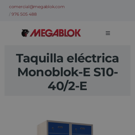
Saltar
comercial@megablok.com
al
/
976 505 488
contenido
Toggle
Navigation
Empresa
Taquilla eléctrica
Monoblok-E S10-
Sectores
40/2-E
Casos de Éxito
Categorías
Información técnica