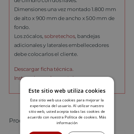
de cilindro con dos llaves.
Dimensiones una vez montado 1.800 mm
de alto x 900 mm de ancho x 500 mm de
fondo.
Los zócalos,
sobretechos
, bandejas
adicionales y laterales embellecedores
debe colocarlos el cliente.
Descargar ficha técnica.
Instrucciones de montaje.
Este sitio web utiliza cookies
Este sitio web usa cookies para mejorar la
experiencia del usuario. Al utilizar nuestro
sitio web, usted acepta todas las cookies de
acuerdo con nuestra Política de cookies.
Más
Productos relacionados
información