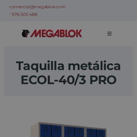
Saltar
comercial@megablok.com
al
/
976 505 488
contenido
Toggle
Navigation
Empresa
Taquilla metálica
Sectores
ECOL-40/3 PRO
Casos de Éxito
Categorías
Información técnica