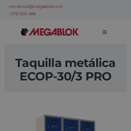
Saltar
comercial@megablok.com
al
/
976 505 488
contenido
Toggle
Navigation
Empresa
Taquilla metálica
Sectores
ECOP-30/3 PRO
Casos de Éxito
Categorías
Información técnica