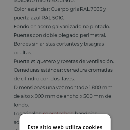
acabado microtexturado.
Color estándar: Cuerpo gris RAL 7035 y
puerta azul RAL 5010.
Fondo en acero galvanizado no pintado.
Puertas con doble plegado perimetral.
Bordes sin aristas cortantes y bisagras
ocultas.
Puerta etiquetero y rosetas de ventilación.
Cerraduras estándar: cerradura cromadas
de cilindro con dos llaves.
Dimensiones una vez montado 1.800 mm
de alto x 900 mm de ancho x 500 mm de
fondo.
Los zócalos,
sobretechos
, bandejas
adicionales y laterales embellecedores
Este sitio web utiliza cookies