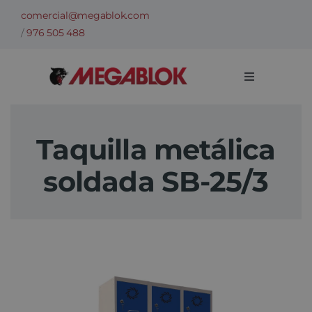
Saltar
comercial@megablok.com
al
/
976 505 488
contenido
Toggle
Navigation
Empresa
Taquilla metálica
Sectores
soldada SB-25/3
Casos de Éxito
Categorías
Información técnica