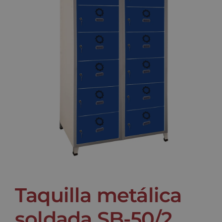
Noticias
Contacto
Taquilla metálica
soldada SB-50/2