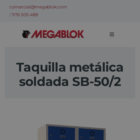
Saltar
comercial@megablok.com
al
/
976 505 488
contenido
Toggle
Navigation
Empresa
Taquilla metálica
Sectores
soldada SB-50/2
Casos de Éxito
Categorías
Información técnica