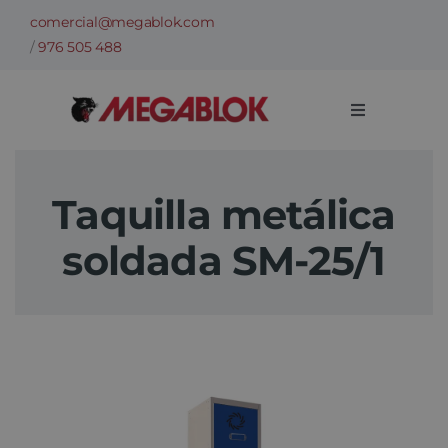
Saltar
comercial@megablok.com
al
/
976 505 488
contenido
Toggle
Navigation
Empresa
Taquilla metálica
Sectores
soldada SM-25/1
Casos de Éxito
Categorías
Información técnica