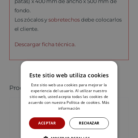
patas) x 400 mm de ancho x 500 mm de
fondo.
Los zócalos y
sobretechos
debe colocarlos
el cliente.
Descargar ficha técnica.
Este sitio web utiliza cookies
Este sitio web usa cookies para mejorar la
Productos relacionados
experiencia del usuario. Al utilizar nuestro
sitio web, usted acepta todas las cookies de
acuerdo con nuestra Política de cookies.
Más
información
ACEPTAR
RECHAZAR