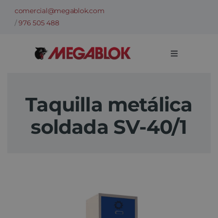
Saltar
comercial@megablok.com
al
/
976 505 488
contenido
Toggle
Navigation
Empresa
Taquilla metálica
Sectores
soldada SV-40/1
Casos de Éxito
Categorías
Información técnica