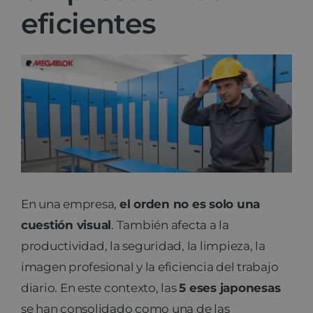
eficientes
Noticias
Ver
Contacto
imagen
más
grande
En una empresa,
el orden no es solo una
cuestión visual
. También afecta a la
productividad, la seguridad, la limpieza, la
imagen profesional y la eficiencia del trabajo
diario. En este contexto, las
5 eses japonesas
se han consolidado como una de las