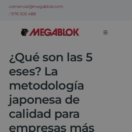
Saltar
comercial@megablok.com
al
/
976 505 488
contenido
Toggle
Navigation
Empresa
¿Qué son las 5
eses? La
Sectores
metodología
Casos de Éxito
japonesa de
Categorías
calidad para
empresas más
Información técnica