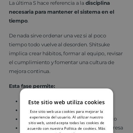
La última S hace referencia a la
disciplina
necesaria para mantener el sistema en el
tiempo
.
De nada sirve ordenar una vez si al poco
tiempo todo vuelve al desorden. Shitsuke
implica crear hábitos, formar al equipo, revisar
el cumplimiento y fomentar una cultura de
mejora continua.
Esta fase permite:
consolidar cambios reales
Este sitio web utiliza cookies
reforzar el compromiso del equipo
Este sitio web usa cookies para mejorar la
experiencia del usuario. Al utilizar nuestro
mantener la metodología a largo plazo
sitio web, usted acepta todas las cookies de
integrar el orden en la cultura de empresa
acuerdo con nuestra Política de cookies.
Más