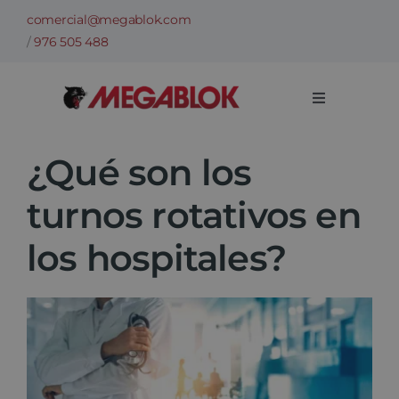
Saltar
comercial@megablok.com
al
/
976 505 488
contenido
Toggle
Navigation
Empresa
¿Qué son los
turnos rotativos en
Sectores
los hospitales?
Casos de Éxito
Ver
Categorías
imagen
más
Información técnica
grande