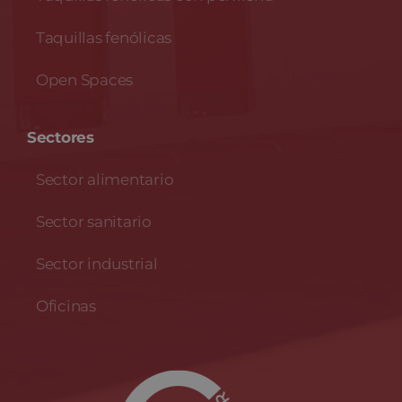
Taquillas fenólicas
Open Spaces
Sectores
Sector alimentario
Sector sanitario
Sector industrial
Oficinas