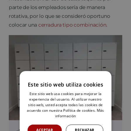
parte de los empleados sería de manera
rotativa, por lo que se consideró oportuno
colocar una
cerradura tipo combinación.
Este sitio web utiliza cookies
Este sitio web usa cookies para mejorar la
experiencia del usuario. Al utilizar nuestro
sitio web, usted acepta todas las cookies de
acuerdo con nuestra Política de cookies.
Más
información
ACEPTAR
RECHAZAR
«Nuestros valores son fundamentales