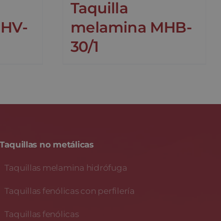
Taquilla
HV-
melamina MHB-
30/1
Taquillas no metálicas
Taquillas melamina hidrófuga
Taquillas fenólicas con perfilería
Taquillas fenólicas