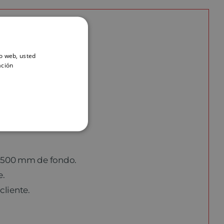
io web, usted
ación
ave maestra.
x 500 mm de fondo.
e.
cliente.