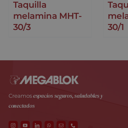
Taquilla
Taqu
melamina MHT-
mel
30/3
30/1
espacios seguros, saludables y
Creamos
conectados