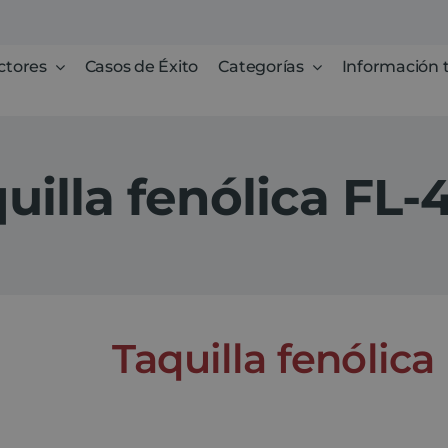
ctores
Casos de Éxito
Categorías
Información 
uilla fenólica FL-
Taquilla fenólica