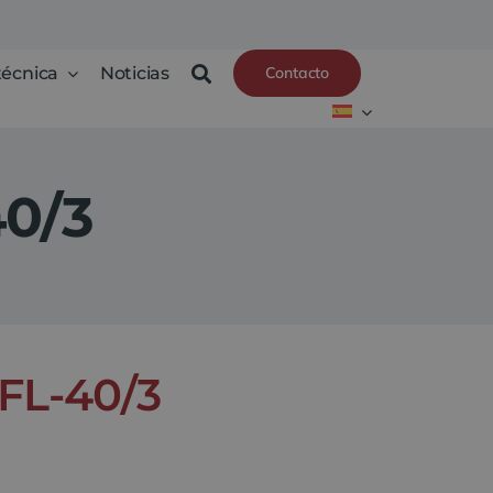
técnica
Noticias
Contacto
40/3
 FL-40/3