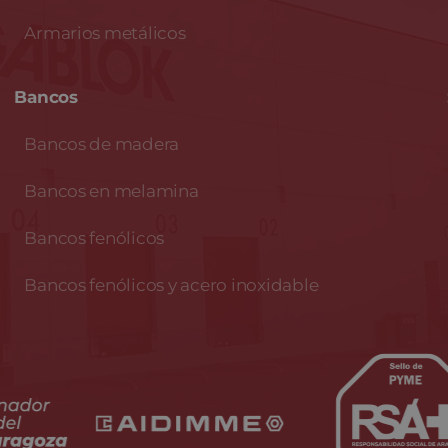
Armarios metálicos
Bancos
Bancos de madera
Bancos en melamina
Bancos fenólicos
Bancos fenólicos y acero inoxidable