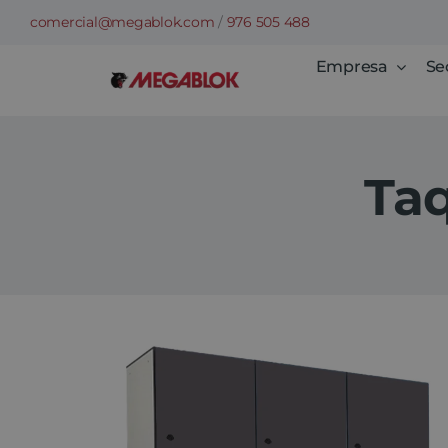
Saltar
comercial@megablok.com
/
976 505 488
al
Empresa
Se
contenido
Taq