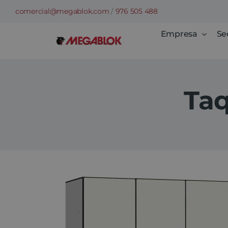
Saltar
comercial@megablok.com
/
976 505 488
al
Empresa
Se
contenido
Taq