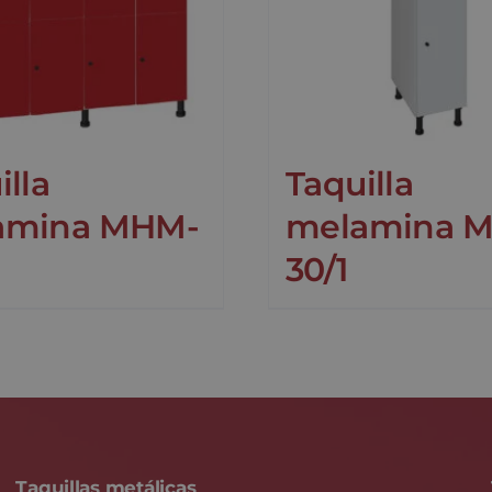
illa
Taquilla
amina MHM-
melamina M
30/1
Taquillas metálicas