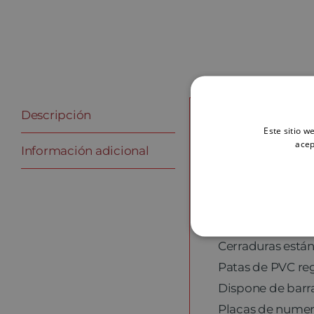
Descripción
Este sitio w
Descripción
acep
Información adicional
Fabricada en tab
Puertas de 12 m
Cuerpo en color
Trasera fenólic
Cerraduras están
Patas de PVC reg
Dispone de barr
Placas de numera