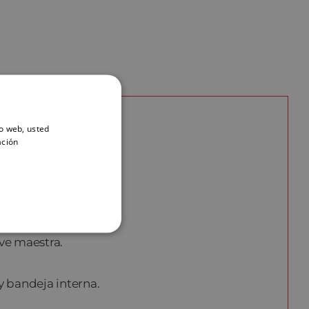
io web, usted
ación
ave maestra.
 bandeja interna.