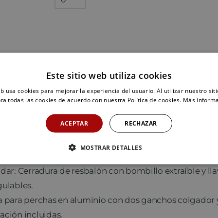
adicionales
quantity
Este sitio web utiliza cookies
eb usa cookies para mejorar la experiencia del usuario. Al utilizar nuestro sit
ta todas las cookies de acuerdo con nuestra Política de cookies.
Más inform
lero compacto de resinas fenólicas.
ACEPTAR
RECHAZAR
m de espesor.
 blanco y puerta según opciones.
MOSTRAR DETALLES
a perforada de 3 mm totalmente enmarcada.
dar: Cerradura de resbalón con bombillo extraíble y ll
ulables.
a para perchas en aluminio con dos ganchos colgador y
ción incluidas.